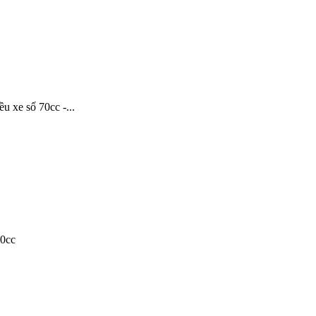
u xe số 70cc -...
00cc