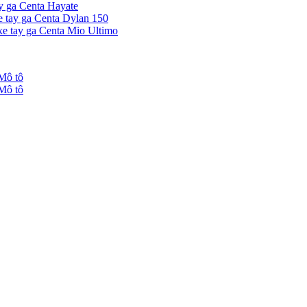
ay ga Centa Hayate
e tay ga Centa Dylan 150
xe tay ga Centa Mio Ultimo
Mô tô
Mô tô