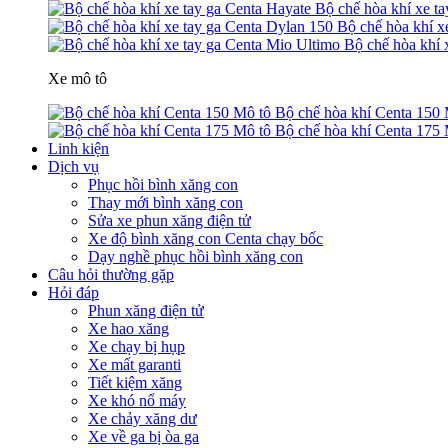
Bộ chế hòa khí xe t
Bộ chế hòa khí x
Bộ chế hòa khí 
Xe mô tô
Bộ chế hòa khí Centa 150 
Bộ chế hòa khí Centa 175 
Linh kiện
Dịch vụ
Phục hồi bình xăng con
Thay mới bình xăng con
Sửa xe phun xăng điện tử
Xe độ bình xăng con Centa chạy bốc
Dạy nghề phục hồi bình xăng con
Câu hỏi thường gặp
Hỏi đáp
Phun xăng điện tử
Xe hao xăng
Xe chạy bị hụp
Xe mất garanti
Tiết kiệm xăng
Xe khó nổ máy
Xe chảy xăng dư
Xe về ga bị òa ga