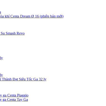
a
òa khí Centa Dream Ø 16 (phiên bản mới)
a Su Smash Revo
ly
ly
í Thành Đạt Siêu Tốc Ga 32 ly
ay ga Centa Piaggio
ay ga Centa Tay Ga