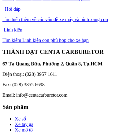
Hỏi đáp
Tìm hiểu thêm về các vấn đề xe máy và bình xăng con
Linh kiện
Tìm kiếm Linh kiện con phù hợp cho xe bạn
THÀNH ĐẠT CENTA CARBURETOR
67 Tạ Quang Bửu, Phường 2, Quận 8, Tp.HCM
Điện thoại: (028) 3957 1611
Fax: (028) 3855 6698
Email:
info@centacarburetor.com
Sản phẩm
Xe số
Xe tay ga
Xe mô tô