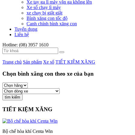
Xe tay ga lì máy vặn ga không lên
Xe số chạy lì máy
xe chạy bị giật giật
Bình xăng con tốc độ
Canh chỉnh bình xăng con
Tuyển dụng
Liên hệ
Hotline: (08) 3957 1610
Trang chủ
Sản phẩm
Xe số
TIẾT KIỆM XĂNG
Chọn bình xăng con theo xe của bạn
TIẾT KIỆM XĂNG
Bộ chế hòa khí Centa Win