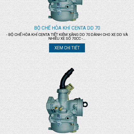
BỘ CHẾ HÒA KHÍ CENTA DD 70
- BỘ CHẾ HÒA KHÍ CENTA TIẾT KIỆM XĂNG DD 70 DÀNH CHO XE DD VÀ
NHIỀU XE SỐ 70CC -...
XEM CHI TIẾT