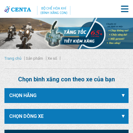
BỘ CHẾ HÒA KHÍ
(BÌNH XĂNG CON)
Trang chủ
Sản phẩm
Xe số
Chọn bình xăng con theo xe của bạn
CHỌN HÃNG
CHỌN DÒNG XE