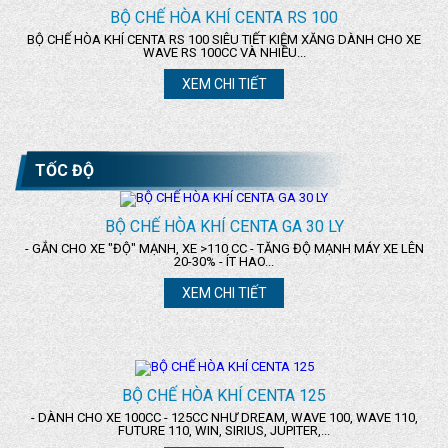
BỘ CHẾ HÒA KHÍ CENTA RS 100
BỘ CHẾ HÒA KHÍ CENTA RS 100 SIÊU TIẾT KIỆM XĂNG DÀNH CHO XE
WAVE RS 100CC VÀ NHIỀU...
XEM CHI TIẾT
TỐC ĐỘ
BỘ CHẾ HÒA KHÍ CENTA GA 30 LY
- GẮN CHO XE "ĐỘ" MẠNH, XE >110 CC - TĂNG ĐỘ MẠNH MÁY XE LÊN
20-30% - ÍT HAO...
XEM CHI TIẾT
BỘ CHẾ HÒA KHÍ CENTA 125
- DÀNH CHO XE 100CC - 125CC NHƯ DREAM, WAVE 100, WAVE 110,
FUTURE 110, WIN, SIRIUS, JUPITER,...