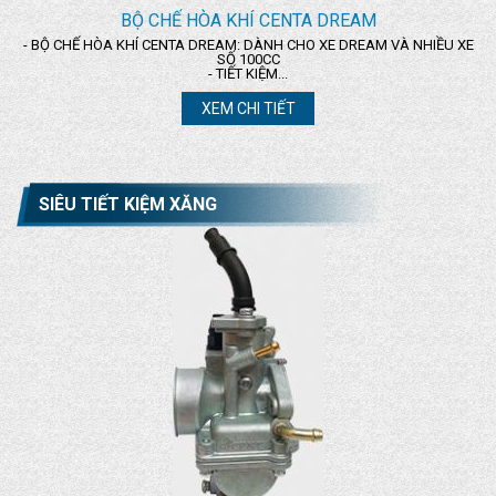
BỘ CHẾ HÒA KHÍ CENTA DREAM
- BỘ CHẾ HÒA KHÍ CENTA DREAM: DÀNH CHO XE DREAM VÀ NHIỀU XE
SỐ 100CC
- TIẾT KIỆM...
XEM CHI TIẾT
SIÊU TIẾT KIỆM XĂNG