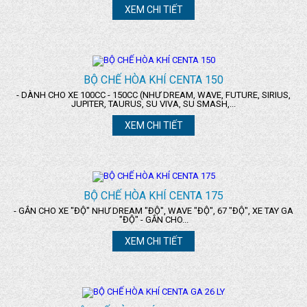
XEM CHI TIẾT
BỘ CHẾ HÒA KHÍ CENTA 150
- DÀNH CHO XE 100CC - 150CC (NHƯ DREAM, WAVE, FUTURE, SIRIUS,
JUPITER, TAURUS, SU VIVA, SU SMASH,...
XEM CHI TIẾT
BỘ CHẾ HÒA KHÍ CENTA 175
- GẮN CHO XE "ĐỘ" NHƯ DREAM "ĐỘ", WAVE "ĐỘ", 67 "ĐỘ", XE TAY GA
"ĐỘ" - GẮN CHO...
XEM CHI TIẾT