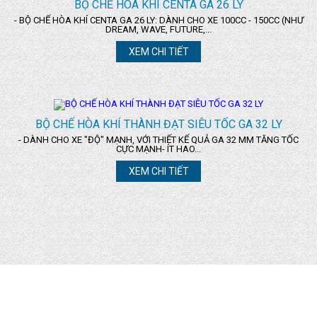
BỘ CHẾ HÒA KHÍ CENTA GA 26 LY
- BỘ CHẾ HÒA KHÍ CENTA GA 26 LY: DÀNH CHO XE 100CC - 150CC (NHƯ
DREAM, WAVE, FUTURE,...
XEM CHI TIẾT
BỘ CHẾ HÒA KHÍ THÀNH ĐẠT SIÊU TỐC GA 32 LY
- DÀNH CHO XE "ĐỘ" MẠNH, VỚI THIẾT KẾ QUẢ GA 32 MM TĂNG TỐC
CỰC MẠNH- ÍT HAO...
XEM CHI TIẾT