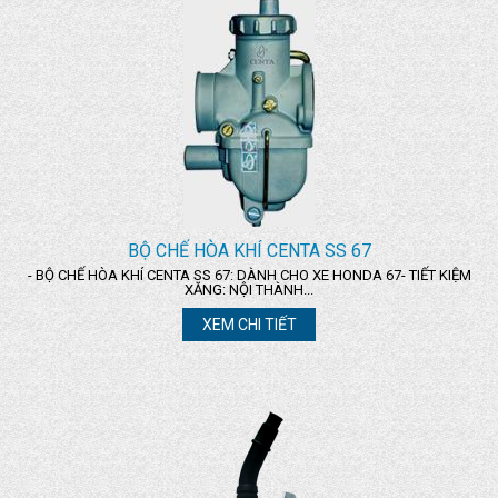
BỘ CHẾ HÒA KHÍ CENTA SS 67
- BỘ CHẾ HÒA KHÍ CENTA SS 67: DÀNH CHO XE HONDA 67- TIẾT KIỆM
XĂNG: NỘI THÀNH...
XEM CHI TIẾT