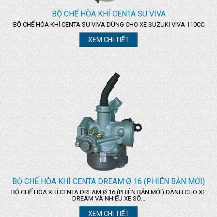
BỘ CHẾ HÒA KHÍ CENTA SU VIVA
BỘ CHẾ HÒA KHÍ CENTA SU VIVA DÙNG CHO XE SUZUKI VIVA 110CC
XEM CHI TIẾT
BỘ CHẾ HÒA KHÍ CENTA DREAM Ø 16 (PHIÊN BẢN MỚI)
BỘ CHẾ HÒA KHÍ CENTA DREAM Ø 16 (PHIÊN BẢN MỚI) DÀNH CHO XE
DREAM VÀ NHIỀU XE SỐ...
XEM CHI TIẾT