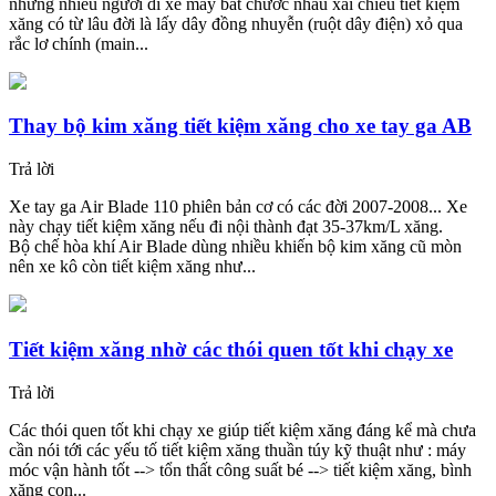
nhưng nhiều người đi xe máy bắt chước nhau xài chiêu tiết kiệm
xăng có từ lâu đời là lấy dây đồng nhuyễn (ruột dây điện) xỏ qua
rắc lơ chính (main...
Thay bộ kim xăng tiết kiệm xăng cho xe tay ga AB
Trả lời
Xe tay ga Air Blade 110 phiên bản cơ có các đời 2007-2008... Xe
này chạy tiết kiệm xăng nếu đi nội thành đạt 35-37km/L xăng.
Bộ chế hòa khí Air Blade dùng nhiều khiến bộ kim xăng cũ mòn
nên xe kô còn tiết kiệm xăng như...
Tiết kiệm xăng nhờ các thói quen tốt khi chạy xe
Trả lời
Các thói quen tốt khi chạy xe giúp tiết kiệm xăng đáng kể mà chưa
cần nói tới các yếu tố tiết kiệm xăng thuần túy kỹ thuật như : máy
móc vận hành tốt --> tổn thất công suất bé --> tiết kiệm xăng, bình
xăng con...