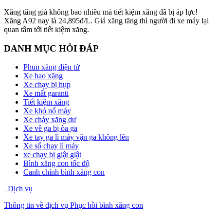
Xăng tăng giá không bao nhiêu mà tiết kiệm xăng đã bị áp lực!
Xăng A92 nay là 24,895đ/L. Giá xăng tăng thì người đi xe máy lại
quan tâm tới tiết kiệm xăng.
DANH MỤC HỎI ĐÁP
Phun xăng điện tử
Xe hao xăng
Xe chạy bị hụp
Xe mất garanti
Tiết kiệm xăng
Xe khó nổ máy
Xe chảy xăng dư
Xe về ga bị òa ga
Xe tay ga lì máy vặn ga không lên
Xe số chạy lì máy
xe chạy bị giật giật
Bình xăng con tốc độ
Canh chỉnh bình xăng con
Dịch vụ
Thông tin về dịch vụ Phục hồi bình xăng con