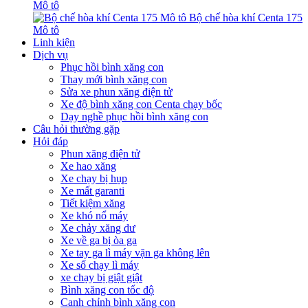
Mô tô
Bộ chế hòa khí Centa 175
Mô tô
Linh kiện
Dịch vụ
Phục hồi bình xăng con
Thay mới bình xăng con
Sửa xe phun xăng điện tử
Xe độ bình xăng con Centa chạy bốc
Dạy nghề phục hồi bình xăng con
Câu hỏi thường gặp
Hỏi đáp
Phun xăng điện tử
Xe hao xăng
Xe chạy bị hụp
Xe mất garanti
Tiết kiệm xăng
Xe khó nổ máy
Xe chảy xăng dư
Xe về ga bị òa ga
Xe tay ga lì máy vặn ga không lên
Xe số chạy lì máy
xe chạy bị giật giật
Bình xăng con tốc độ
Canh chỉnh bình xăng con